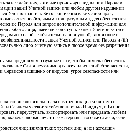
ть за все действия, которые происходят под вашим Паролем
ормации вашей Учетной записи или любом другом нарушении
ашей Учетной записи. Без ограничения каких-либо прав,
оторые сочтет необходимыми или разумными, для обеспечения
изменение Пароля или запрос дополнительной информации для
очия любого лица, имеющего доступ к вашей Учетной записи
еред вами за любые обязательства или ущерб, возникшие в
 конфиденциальности вашей Учетной записи или Пароля и (iii)
овать чью-либо Учетную запись в любое время без разрешения
ость, мы предпримем разумные шаги, чтобы помочь обеспечить
пользование Сайта неуязвимо для всех нарушений безопасности,
ли Сервисов защищено от вирусов, угроз безопасности или
ервисов исключительно для внутренних целей бизнеса и
Сайт и Сервисы являются собственностью Иридиум, и Вы не
нзировать, переуступать, экспортировать или передавать любым
ю, включая любые печатные материалы того же самого, если
роваться лицензиями таких третьих лиц, а не настоящим