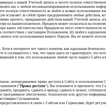
рмации о вашей Учетной записи и несете полную ответственнос
домлять нас о любом несанкционированном использовании инф
сете полную ответственность за любое и всякое использование в
ум оставляет за собой право предпринимать любые действия, к
помимо прочего, прекращение действия вашей Учетной записи, 
отря на вышеизложенное, Иридиум может полагаться на полном
при каких обстоятельствах Иридиум не несет ответственности п
 в соответствии с настоящим Положением, (ii) любого нарушения
записи или использования вашего Пароля. Вы не можете использ
 Хотя в интернете нет такого понятия, как идеальная безопасн
 и соглашаетесь с тем, что такие шаги не гарантируют, что ис
аверений в том, что использование любой части нашего Сайта и
ное, непередаваемое право доступа к Сайту и использования С
глашением ("
Права доступа
"). Вы понимаете и признаете, что 
ранять, продавать, сдавать в аренду, сдавать в лизинг, сублице
ве программное обеспечение, технологию или другую информаци
 настоящим Соглашением.
редоставленного в связи с Сайтом или Сервисами, будет регули