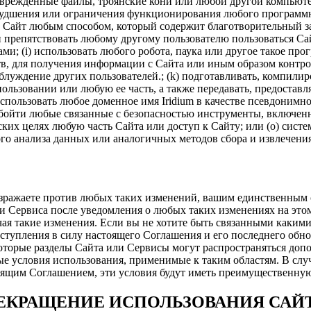
оврежденные файлы, троянские кони или любой другой компьют
худшения или ограничения функционирования любого программног
 Сайт любым способом, который содержит благотворительный зап
ли препятствовать любому другому пользователю пользоваться 
и; (i) использовать любого робота, паука или другое такое про
в, для получения информации с Сайта или иным образом контро
аблуждение других пользователей.; (k) подготавливать, компили
ьзовании или любую ее часть, а также передавать, предоставля
спользовать любое доменное имя Iridium в качестве псевдонимно
бойти любые связанные с безопасностью инструменты, включенны
ких целях любую часть Сайта или доступ к Сайту; или (o) систе
го анализа данных или аналогичных методов сбора и извлечени
озражаете против любых таких изменений, вашим единственным 
и Сервиса после уведомления о любых таких изменениях на этом
ая такие изменения. Если вы не хотите быть связанными каки
вступления в силу настоящего Соглашения и его последнего обн
которые разделы Сайта или Сервисы могут распространяться доп
ые условия использования, применимые к таким областям. В слу
оящим Соглашением, эти условия будут иметь преимущественную
РЕКРАЩЕНИЕ ИСПОЛЬЗОВАНИЯ САЙ