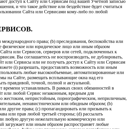
чают доступ к Сайту или Сервисам под вашей Учетной записью
шения, и что такое действие или бездействие будет считаться
пользовании Сайта или Сервисами кому-либо по любой
ЕРВИСОВ.
 международного права; (b) преследования, беспокойства или
бое физическое или юридическое лицо или иным образом
Сайта или Сервисов, серверов или сетей, подключенных к
висам. Вы соглашаетесь не воспроизводить, не дублировать,
Сайт или Сервисы или не получать доступ к Сайту или Сервисам
ожете (i) разрешать, предоставлять возможность или иным
 использовать любые высокообъемные, автоматизированные или
реймы на Сайте, размещать всплывающие окна над его
ыть правдивой, точной, полной и актуальной.
 времени устанавливать. В рамках своих обязанностей в
Сайт или любой Сервис незаконным, вредным для
но жестоким, непристойным, порнографическим, неприличным,
бительным, ненавистническим или обидным образом; (b)
ли другие права; (c) пропагандировать или призывать к
ва или прав любой третьей стороны; (d) рассылать
 или любую другую нежелательную коммерческую или
рый загружает или иным образом распространяет любые