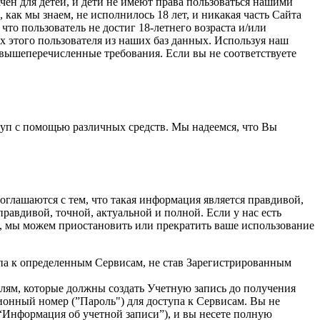
ен для детей, и дети не имеют права пользоваться нашими
как мы знаем, не исполнилось 18 лет, и никакая часть Сайта
что пользователь не достиг 18-летнего возраста и/или
 этого пользователя из наших баз данных. Используя наш
е вышеперечисленные требования. Если вы не соответствуете
туп с помощью различных средств. Мы надеемся, что Вы
лашаются с тем, что такая информация является правдивой,
равдивой, точной, актуальной и полной. Если у нас есть
на, мы можем приостановить или прекратить ваше использование
а к определенным Сервисам, не став Зарегистрированным
 которые должны создать Учетную запись до получения
онный номер (”Пароль") для доступа к Сервисам. Вы не
“Информация об учетной записи”), и вы несете полную