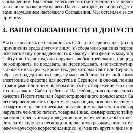
Соглашением. Вы соглашаетесь нести ответственность за любо
или с использованием вашего Пароля, которое, если оно будет 
вами нарушением настоящего Соглашения. Мы оставляем за со
причине.
4. ВАШИ ОБЯЗАННОСТИ И ДОПУСТ
Вы соглашаетесь не использовать Сайт или Сервисы для: (а) н
причинения вреда другому лицу; (с) сбора или хранения персо
искажать вашу принадлежность к какому-либо физическому или
Сайту или Сервисам, или нарушать любые требования, процеду
не копировать, не продавать, не перепродавать и не эксплуат
в любых иных целях, кроме тех, для которых Сайт или Сервисы
образом поддерживать передачу массовой нежелательной комме
электронные средства для доступа к Сервисам (включая, помимо
страницами или иным образом влиять на отображение его стра
Использование Сайта требует от Вас соблюдения определенных
качестве Посетителя или Зарегистрированного пользователя Сай
несовершеннолетних образом, угрожающим, оскорбительным, 
развартным, клеветническим, посягающим на частную жизнь др
нарушать чей-либо патент, товарный знак, коммерческую тайну
насилию, преступному поведению или нарушению любого местн
нежелательную или несанкционированную рекламу, нежелател
некоммерческую корреспонденцию; (e) мешать другим лицам ис