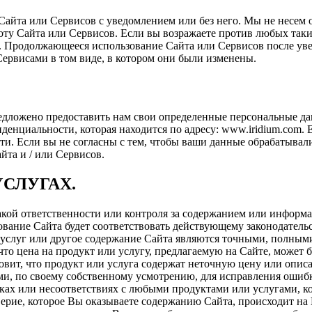
Сайта или Сервисов с уведомлением или без него. Мы не несем 
оту Сайта или Сервисов. Если вы возражаете против любых так
. Продолжающееся использование Сайта или Сервисов после уве
ервисами в том виде, в котором они были изменены.
предложено предоставить нам свои определенные персональные 
енциальности, которая находится по адресу: www.iridium.com. Е
. Если вы не согласны с тем, чтобы ваши данные обрабатывал
та и / или Сервисов.
УСЛУГАХ.
акой ответственности или контроля за содержанием или информа
ование Сайта будет соответствовать действующему законодательс
 услуг или другое содержание Сайта являются точными, полны
то цена на продукт или услугу, предлагаемую на Сайте, может 
овит, что продукт или услуга содержат неточную цену или опис
ми, по своему собственному усмотрению, для исправления ошиб
ках или несоответствиях с любыми продуктами или услугами, ко
рие, которое Вы оказываете содержанию Сайта, происходит на 