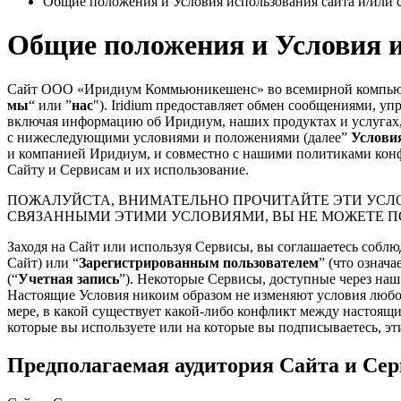
Общие положения и Условия использования сайта и/или с
Общие положения и Условия ис
Сайт ООО «Иридиум Коммьюникешенс» во всемирной компьютерн
мы
“ или ”
нас
"). Iridium предоставляет обмен сообщениями, у
включая информацию об Иридиум, наших продуктах и услугах, 
с нижеследующими условиями и положениями (далее”
Услови
и компанией Иридиум, и совместно с нашими политиками кон
Сайту и Сервисам и их использование.
ПОЖАЛУЙСТА, ВНИМАТЕЛЬНО ПРОЧИТАЙТЕ ЭТИ УСЛО
СВЯЗАННЫМИ ЭТИМИ УСЛОВИЯМИ, ВЫ НЕ МОЖЕТЕ ПО
Заходя на Сайт или используя Сервисы, вы соглашаетесь соблюд
Сайт) или “
Зарегистрированным пользователем
” (что означ
(“
Учетная запись
”). Некоторые Сервисы, доступные через на
Настоящие Условия никоим образом не изменяют условия любог
мере, в какой существует какой-либо конфликт между настоя
которые вы используете или на которые вы подписываетесь, эт
Предполагаемая аудитория Сайта и Сер