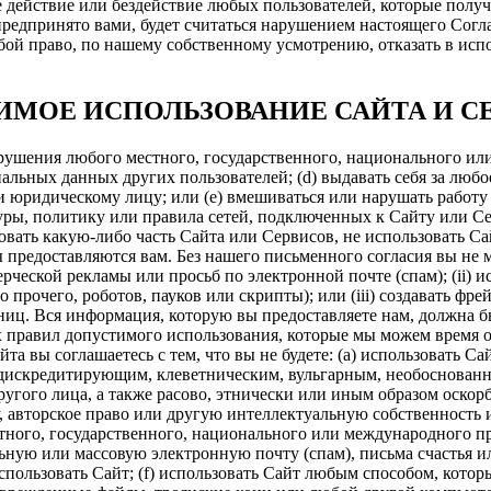
е действие или бездействие любых пользователей, которые полу
предпринято вами, будет считаться нарушением настоящего Согла
бой право, по нашему собственному усмотрению, отказать в ис
ИМОЕ ИСПОЛЬЗОВАНИЕ САЙТА И С
арушения любого местного, государственного, национального или
нальных данных других пользователей; (d) выдавать себя за лю
 юридическому лицу; или (e) вмешиваться или нарушать работу 
ры, политику или правила сетей, подключенных к Сайту или Сер
ировать какую-либо часть Сайта или Сервисов, не использовать 
 предоставляются вам. Без нашего письменного согласия вы не м
рческой рекламы или просьб по электронной почте (спам); (ii)
 прочего, роботов, пауков или скрипты); или (iii) создавать ф
ниц. Вся информация, которую вы предоставляете нам, должна б
 правил допустимого использования, которые мы можем время от
та вы соглашаетесь с тем, что вы не будете: (а) использовать 
дискредитирующим, клеветническим, вульгарным, необоснован
угого лица, а также расово, этнически или иным образом оскор
, авторское право или другую интеллектуальную собственность и
ого, государственного, национального или международного пра
ьную или массовую электронную почту (спам), письма счастья
пользовать Сайт; (f) использовать Сайт любым способом, кото