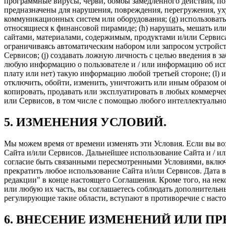
программные вирусы, черви, бомбы замедленного действия, п
предназначены для нарушения, повреждения, перегружения, у
коммуникационных систем или оборудования; (g) использовать
относящиеся к финансовой пирамиде; (h) нарушать, мешать и
сайтами, материалами, содержимым, продуктами и/или Сервисам
ограничиваясь автоматическим набором или запросом устройст
Сервисов; (j) создавать ложную личность с целью введения в з
любую информацию о пользователе и / или информацию об испол
плату или нет) такую информацию любой третьей стороне; (l) и
отключить, обойти, изменить, уничтожить или иным образом о
копировать, продавать или эксплуатировать в любых коммерчес
или Сервисов, в том числе с помощью любого интеллектуально
5. ИЗМЕНЕНИЯ УСЛОВИЙ.
Мы можем время от времени изменять эти Условия. Если вы в
Сайта и/или Сервисов. Дальнейшее использование Сайта и / ил
согласие быть связанными пересмотренными Условиями, включ
прекратить любое использование Сайта и/или Сервисов. Дата 
редакции" в конце настоящего Соглашения. Кроме того, на не
или любую их часть, вы соглашаетесь соблюдать дополнительн
регулирующие такие области, вступают в противоречие с наст
6. ВНЕСЕНИЕ ИЗМЕНЕНИЙ ИЛИ П