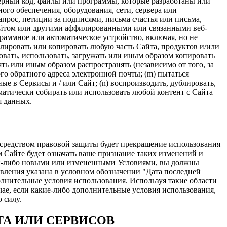
ерный код, файлы или программы, которые разработаны или
о обеспечения, оборудования, сети, сервера или
рос, петиции за подписями, письма счастья или письма,
Сайтом или другими аффилированными или связанными веб-
граммное или автоматическое устройство, включая, но не
лировать или копировать любую часть Сайта, продуктов и/или
ровать, использовать, загружать или иным образом копировать
ть или иным образом распространять (независимо от того, за
го обратного адреса электронной почты; (m) пытаться
е в Сервисы и / или Сайт; (n) воспроизводить, дублировать,
матически собирать или использовать любой контент с Сайта
я данных.
средством правовой защиты будет прекращение использования
 Сайте будет означать ваше признание таких изменений и
ми-либо новыми или измененными Условиями, вы должны
овления указана в условном обозначении "Дата последней
олнительные условия использования. Используя такие области
чае, если какие-либо дополнительные условия использования,
 силу.
ТА ИЛИ СЕРВИСОВ