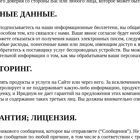
кого доверия со стороны Вас или любого лица, которое может б
ЬНЫЕ ДАННЫЕ.
вы подписываетесь на наши информационные бюллетени, вы обща
обом тем, кто связался с нами. Ваше явное согласие будет необ
ете отказаться от получения наших электронных писем, следуя
юбые расходы, понесенные вами или лицом, имеющим доступ к в
 обратитесь к поставщику услуг беспроводных устройств. Вы мо
ительной информации о том, как мы обрабатываем ваши персона
ТОРИНГ.
ять продукты и услуги на Сайте или через него. За исключением
нтролирует и не поддерживает какую-либо информацию, продукты
ценку, и Иридиум не дает гарантий на предложения этих компани
укты и содержание таких третьих лиц. Вы должны внимательно о
РАНТИЯ; ЛИЦЕНЗИЯ.
никового сообщения, которое вы отправляете (“Сообщения”). Не
и сообщение по любой причине, в том числе в соответствии с т