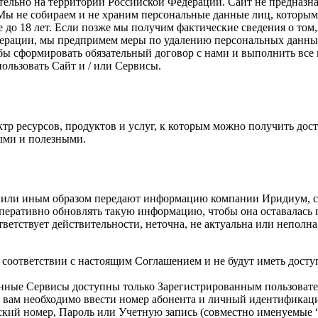
ельно на территории Российской Федерации. Сайт не предназнач
Мы не собираем и не храним персональные данные лиц, которым, 
 до 18 лет. Если позже мы получим фактические сведения о том, 
дерации, мы предпримем меры по удалению персональных данных
чтобы сформировать обязательный договор с нами и выполнить вс
ользовать Сайт и / или Сервисы.
ктр ресурсов, продуктов и услуг, к которым можно получить дос
ыми и полезными.
т или иным образом передают информацию компании Иридиум, сог
перативно обновлять такую информацию, чтобы она оставалась п
тветствует действительности, неточна, не актуальна или непол
оответствии с настоящим Соглашением и не будут иметь доступ
рвисы доступны только Зарегистрированным пользователям,
и вам необходимо ввести номер абонента и личный идентификаци
ский номер, Пароль или Учетную запись (совместно именуемые 