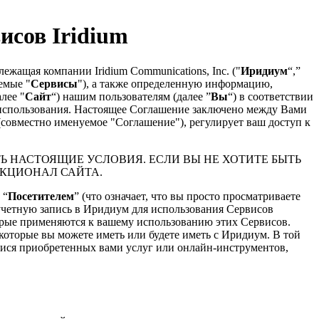
исов Iridium
ащая компании Iridium Communications, Inc. ("
Иридиум
“,”
емые "
Сервисы
"), а также определенную информацию,
лее "
Сайт
“) нашим пользователям (далее ”
Вы
“) в соответствии
использования. Настоящее Соглашение заключено между Вами
совместно именуемое "Соглашение"), регулирует ваш доступ к
Ь НАСТОЯЩИЕ УСЛОВИЯ. ЕСЛИ ВЫ НЕ ХОТИТЕ БЫТЬ
НКЦИОНАЛ САЙТА.
 “
Посетителем
” (что означает, что вы просто просматриваете
и учетную запись в Иридиум для использования Сервисов
торые применяются к вашему использованию этих Сервисов.
оторые вы можете иметь или будете иметь с Иридиум. В той
ися приобретенных вами услуг или онлайн-инструментов,