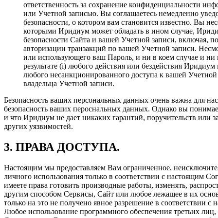
ответственность за сохранение конфиденциальности инфо
или Учетной записью. Вы соглашаетесь немедленно уве
безопасности, о котором вам становится известно. Вы не
которыми Иридиум может обладать в ином случае, Ириди
безопасности Сайта и вашей Учетной записи, включая, 
авторизации транзакций по вашей Учетной записи. Несм
или использующего ваш Пароль, и ни в коем случае и ни 
результате (i) любого действия или бездействия Иридиум
любого несанкционированного доступа к вашей Учетной 
владельца Учетной записи.
Безопасность ваших персональных данных очень важна для нас.
безопасность ваших пероснальных данных. Однако вы понимаете
и что Иридиум не дает никаких гарантий, поручительств или з
других уязвимостей.
3. ПРАВА ДОСТУПА.
Настоящим мы предоставляем Вам ограниченное, неисключитель
личного использования только в соответствии с настоящим Со
имеете права готовить производные работы, изменять, распрост
другим способом Сервисы, Сайт или любое лежащее в их осно
только на это не получено явное разрешение в соответствии с
Любое использование программного обеспечения третьих лиц, п