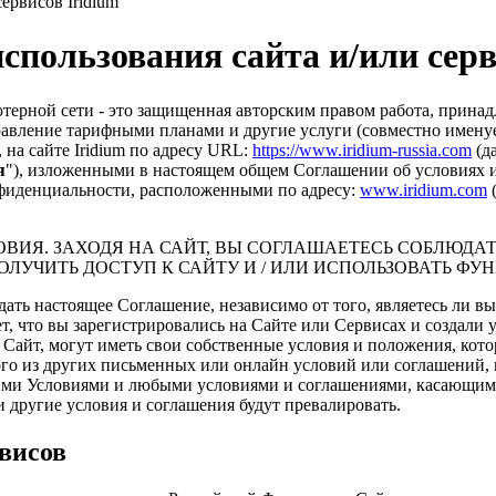
ервисов Iridium
пользования сайта и/или серв
ой сети - это защищенная авторским правом работа, принадлеж
правление тарифными планами и другие услуги (совместно имену
на сайте Iridium по адресу URL:
https://www.iridium-russia.com
(да
я
"), изложенными в настоящем общем Соглашении об условиях 
фиденциальности, расположенными по адресу:
www.iridium.com
(
ВИЯ. ЗАХОДЯ НА САЙТ, ВЫ СОГЛАШАЕТЕСЬ СОБЛЮДАТ
ЛУЧИТЬ ДОСТУП К САЙТУ И / ИЛИ ИСПОЛЬЗОВАТЬ ФУ
ать настоящее Соглашение, независимо от того, являетесь ли вы
ает, что вы зарегистрировались на Сайте или Сервисах и создал
ш Сайт, могут иметь свои собственные условия и положения, ко
о из других письменных или онлайн условий или соглашений, к
щими Условиями и любыми условиями и соглашениями, касающим
и другие условия и соглашения будут превалировать.
висов