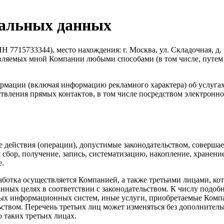
нальных данных
3344), место нахождения: г. Москва, ул. Складочная, д. 1, стр
вляемых мной Компании любыми способами (в том числе, путем 
ормации (включая информацию рекламного характера) об услуга
ствления прямых контактов, в том числе посредством электронн
е действия (операции), допустимые законодательством, совершае
сбор, получение, запись, систематизацию, накопление, хранение
е.
работка осуществляется Компанией, а также третьими лицами, к
анных целях в соответствии с законодательством. К числу подо
ых информационных систем, иные услуги, приобретаемые Компа
ьством. Перечень третьих лиц может изменяться без дополнител
 таких третьих лицах.