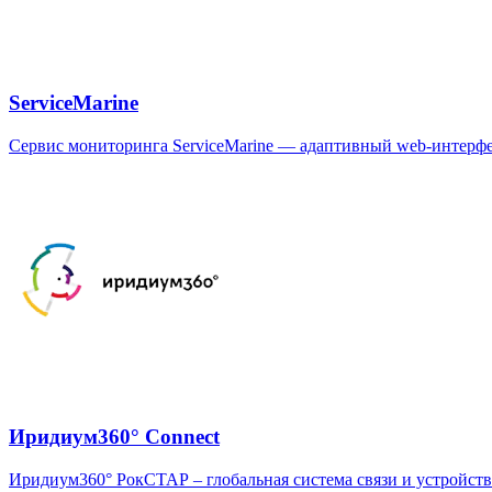
ServiceMarine
Сервис мониторинга ServiceMarine — адаптивный web-интерфе
Иридиум360° Connect
Иридиум360° РокСТАР – глобальная система связи и устройст