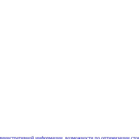
министративной информации, возможности по оптимизации стои