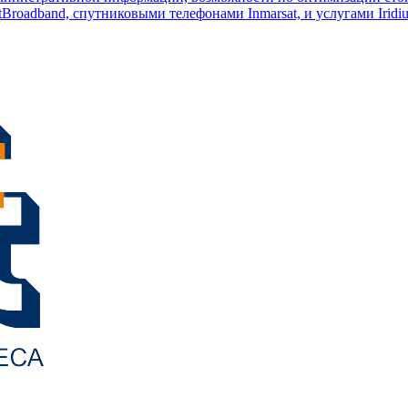
Broadband, спутниковыми телефонами Inmarsat, и услугами Iridi