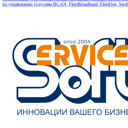
по управлению услугами BGAN, FleetBroadband, FleetOne, Swift