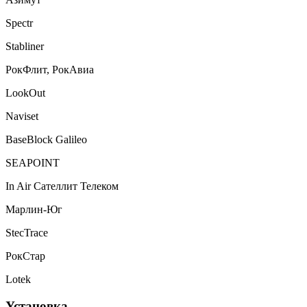
Spectr
Stabliner
РокФлит, РокАвиа
LookOut
Naviset
BaseBlock Galileo
SEAPOINT
In Air Сателлит Телеком
Марлин-Юг
StecTrace
РокСтар
Lotek
Установка