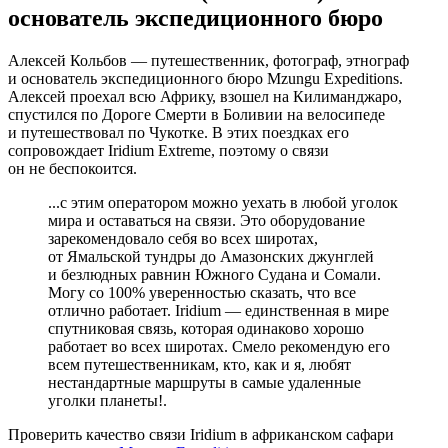
основатель экспедиционного бюро
Алексей Кольбов — путешественник, фотограф, этнограф
и основатель экспедиционного бюро Mzungu Expeditions.
Алексей проехал всю Африку, взошел на Килиманджаро,
спустился по Дороге Смерти в Боливии на велосипеде
и путешествовал по Чукотке. В этих поездках его
сопровождает Iridium Extreme, поэтому о связи
он не беспокоится.
...с этим оператором можно уехать в любой уголок
мира и оставаться на связи. Это оборудование
зарекомендовало себя во всех широтах,
от Ямальской тундры до Амазонских джунглей
и безлюдных равнин Южного Судана и Сомали.
Могу со 100% уверенностью сказать, что все
отлично работает. Iridium — единственная в мире
спутниковая связь, которая одинаково хорошо
работает во всех широтах. Смело рекомендую его
всем путешественникам, кто, как и я, любят
нестандартные маршруты в самые удаленные
уголки планеты!.
Проверить качество связи Iridium в африканском сафари