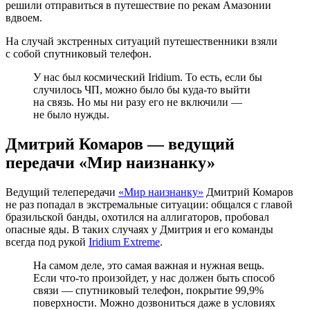
решили отправиться в путешествие по рекам Амазонии
вдвоем.
На случай экстренных ситуаций путешественники взяли
с собой спутниковый телефон.
У нас был космический Iridium. То есть, если бы
случилось ЧП, можно было бы куда-то выйти
на связь. Но мы ни разу его не включили —
не было нужды.
Дмитрий Комаров — ведущий
передачи «Мир наизнанку»
Ведущий телепередачи
«Мир наизнанку»
Дмитрий Комаров
не раз попадал в экстремальные ситуации: общался с главой
бразильской банды, охотился на аллигаторов, пробовал
опасные яды. В таких случаях у Дмитрия и его команды
всегда под рукой
Iridium Extreme
.
На самом деле, это самая важная и нужная вещь.
Если что-то произойдет, у нас должен быть способ
связи — спутниковый телефон, покрытие 99,9%
поверхности. Можно дозвониться даже в условиях