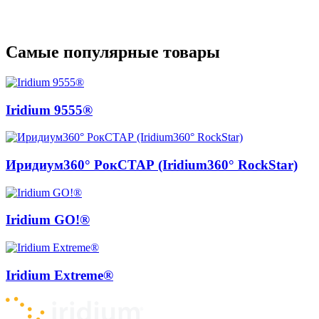
Самые популярные товары
Iridium 9555®
Иридиум360° РокСТАР (Iridium360° RockStar)
Iridium GO!®
Iridium Extreme®