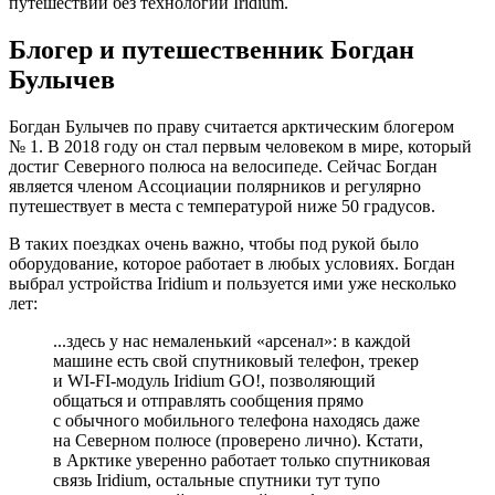
путешествий без технологий Iridium.
Блогер и путешественник Богдан
Булычев
Богдан Булычев по праву считается арктическим блогером
№ 1. В 2018 году он стал первым человеком в мире, который
достиг Северного полюса на велосипеде. Сейчас Богдан
является членом Ассоциации полярников и регулярно
путешествует в места с температурой ниже 50 градусов.
В таких поездках очень важно, чтобы под рукой было
оборудование, которое работает в любых условиях. Богдан
выбрал устройства Iridium и пользуется ими уже несколько
лет:
...здесь у нас немаленький «арсенал»: в каждой
машине есть свой спутниковый телефон, трекер
и WI-FI-модуль Iridium GO!, позволяющий
общаться и отправлять сообщения прямо
с обычного мобильного телефона находясь даже
на Северном полюсе (проверено лично). Кстати,
в Арктике уверенно работает только спутниковая
связь Iridium, остальные спутники тут тупо