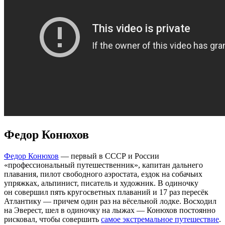
Федор Конюхов
Федор Конюхов
— первый в СССР и России
«профессиональный путешественник», капитан дальнего
плавания, пилот свободного аэростата, ездок на собачьих
упряжках, альпинист, писатель и художник. В одиночку
он совершил пять кругосветных плаваний и 17 раз пересёк
Атлантику — причем один раз на вёсельной лодке. Восходил
на Эверест, шел в одиночку на лыжах — Конюхов постоянно
рисковал, чтобы совершить
самое экстремальное путешествие
.