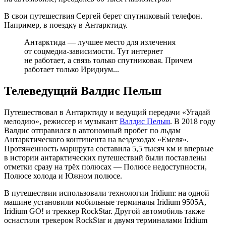
В свои путешествия Сергей берет спутниковый телефон.
Например, в поездку в Антарктиду.
Антарктида — лучшее место для излечения
от соцмедиа-зависимости. Тут интернет
не работает, а связь только спутниковая. Причем
работает только Иридиум...
Телеведущий Валдис Пельш
Путешествовал в Антарктиду и ведущий передачи «Угадай
мелодию», режиссер и музыкант
Валдис Пельш
. В 2018 году
Валдис отправился в автономный пробег по льдам
Антарктического континента на вездеходах «Емеля».
Протяженность маршрута составила 5,5 тысяч км и впервые
в истории антарктических путешествий были поставлены
отметки сразу на трёх полюсах — Полюсе недоступности,
Полюсе холода и Южном полюсе.
В путешествии использовали технологии Iridium: на одной
машине установили мобильные терминалы Iridium 9505А,
Iridium GO! и треккер RockStar. Другой автомобиль также
оснастили трекером RockStar и двумя терминалами Iridium