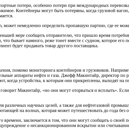
портные потери, особенно потери при международных перевозка
ержимое. Контейнеры могут быть потеряны, когда грузовой вагон
мается.
dium, может немедленно определить пропавшую партию, где ее мож
еньшей мере сообщить отправителю, что пришло время потребова
и, что бывает намного, реже тонет вместе с судном, которое его
клиент будет продавать товар другого поставщика.
жения, помимо мониторинга контейнеров и грузовиков. Наприме
ьные аппараты нефти и газа. Джефф Макинтайр, директор по раз
ют, когда устройства, к которым они прикреплены, выходят на п
— говорит Макинтайр, «но они могут оторваться и всплыть». Есл
для различных научных целей, а также для нефтегазовой промыш
ботающей на волнах, которая может путешествовать до года без о
ого времени, заключается в том, что они могут сообщать о своей
дупреждение о несанкционированном вскрытии или считывание 