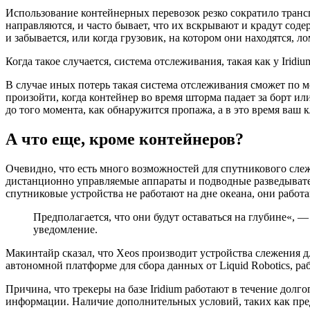
Использование контейнерных перевозок резко сократило транс
направляются, и часто бывает, что их вскрывают и крадут сод
и забывается, или когда грузовик, на котором они находятся, ло
Когда такое случается, система отслеживания, такая как у Iri
В случае иных потерь такая система отслеживания сможет по м
произойти, когда контейнер во время шторма падает за борт ил
до того момента, как обнаружится пропажа, а в это время ваш 
А что еще, кроме контейнеров?
Очевидно, что есть много возможностей для спутникового сле
дистанционно управляемые аппараты и подводные разведывател
спутниковые устройства не работают на дне океана, они работа
Предполагается, что они будут оставаться на глубине«, 
уведомление.
Макинтайр сказал, что Xeos производит устройства слежения 
автономной платформе для сбора данных от Liquid Robotics, ра
Причина, что трекеры на базе Iridium работают в течение долг
информации. Наличие дополнительных условий, таких как пре