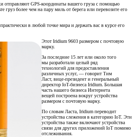
ски отправляют GPS-координаты вашего груза с помощью
е груз более чем на пару миль от берега или перевозите его
практически в любой точке мира и держать вас в курсе его
Этот Iridium 9603 размером с почтовую
марку.
За последние 15 лет или около того
мы разработали целый ряд
технологий для предоставления
различных услуг, — говорит Тим
Ласт, вице-президент и генеральный
директор IoT-бизнеса Iridium. Большая
часть нашего бизнеса Интернета
вещей построена вокруг устройства
размером с почтовую марку.
По словам Ласта, Iridium переводит
устройства слежения в категорию IoT. Эти
устройства также включают устройства
связи для других приложений IoT помимо
отслеживания.