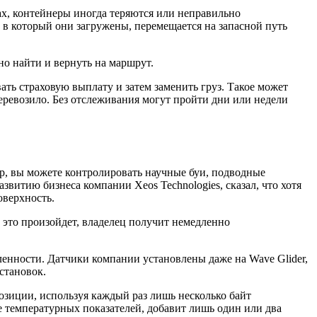
х, контейнеры иногда теряются или неправильно
, в который они загружены, перемещается на запасной путь
но найти и вернуть на маршрут.
ть страховую выплату и затем заменить груз. Такое может
 перевозило. Без отслеживания могут пройти дни или недели
р, вы можете контролировать научные буи, подводные
витию бизнеса компании Xeos Technologies, сказал, что хотя
оверхность.
и это произойдет, владелец получит немедленно
ленности. Датчики компании установлены даже на Wave Glider,
становок.
 позиции, используя каждый раз лишь несколько байт
температурных показателей, добавит лишь один или два