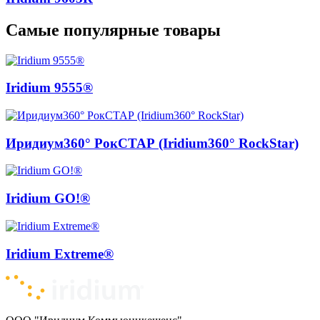
Самые популярные товары
Iridium 9555®
Иридиум360° РокСТАР (Iridium360° RockStar)
Iridium GO!®
Iridium Extreme®