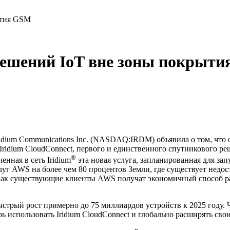
ытия GSM
решений IoT вне зоны покрыт
idium Communications Inc. (NASDAQ:IRDM) объявила о том, что
 Iridium CloudConnect, первого и единственного спутникового ре
®
нная в сеть Iridium
эта новая услуга, запланированная для запу
г AWS на более чем 80 процентов Земли, где существует недост
 как существующие клиенты AWS получат экономичный способ ра
ыстрый рост примерно до 75 миллиардов устройств к 2025 году.
рь использовать Iridium CloudConnect и глобально расширять св