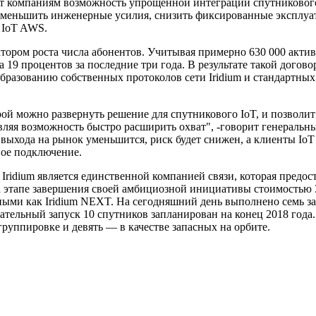
компаниям возможность упрощенной интеграции спутникового о
уменьшить инженерные усилия, снизить фиксированные эксплуат
 IoT AWS.
атором роста числа абонентов. Учитывая примерно 630 000 актив
а 19 процентов за последние три года. В результате такой дого
бразованию собственных протоколов сети Iridium и стандартн
торой можно развернуть решение для спутникового IoT, и позво
яя возможность быстро расширить охват", -говорит генеральный 
я выхода на рынок уменьшится, риск будет снижен, а клиенты Io
ное подключение.
 Iridium является единственной компанией связи, которая предо
а этапе завершения своей амбициозной инициативы стоимостью 3
ыми как Iridium NEXT. На сегодняшний день выполнено семь за
тельный запуск 10 спутников запланирован на конец 2018 года. 
группировке и девять — в качестве запасных на орбите.