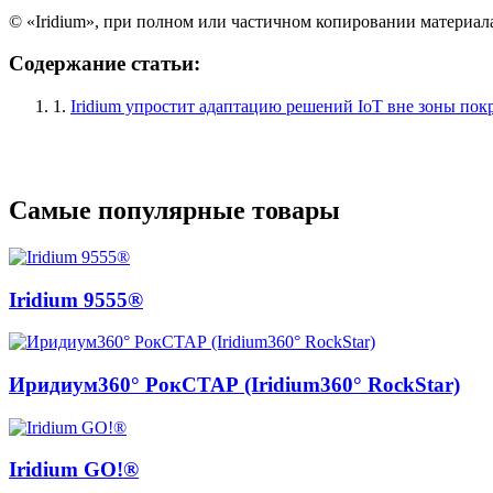
© «Iridium», при полном или частичном копировании материал
Содержание статьи:
1.
Iridium упростит адаптацию решений IoT вне зоны по
Самые популярные товары
Iridium 9555®
Иридиум360° РокСТАР (Iridium360° RockStar)
Iridium GO!®