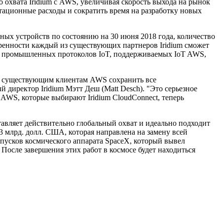
хвата Iridium с AWS, увеличивая скорость выхода на рынок
ационные расходы и сократить время на разработку новых
ных устройств по состоянию на 30 июня 2018 года, количество
воренности каждый из существующих партнеров Iridium сможет
ых промышленных протоколов IoT, поддерживаемых IoT AWS,
лит существующим клиентам AWS сохранить все
директор Iridium Мэтт Деш (Matt Desch). "Это серьезное
T AWS, которые выбирают Iridium CloudConnect, теперь
ставляет действительно глобальный охват и идеально подходит
 млрд. долл. США, которая направлена на замену всей
пусков космического аппарата SpaceX, который вывел
После завершения этих работ в космосе будет находиться