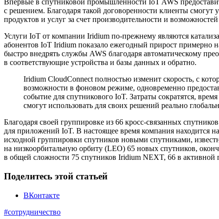
Впервые в спутниковой промышленности IoT AWS предоставит 
с решением. Благодаря такой договоренности клиенты смогут 
продуктов и услуг за счет производительности и возможностей
Услуги IoT от компании Iridium по-прежнему являются катализ
абонентов IoT Iridium показало ежегодный прирост примерно н
быстро внедрять службы AWS благодаря автоматическому прео
в соответствующие устройства и базы данных и обратно.
Iridium CloudConnect полностью изменит скорость, с ко
возможности в фоновом режиме, одновременно предоставл
событие для спутникового IoT. Затраты сократятся, врем
смогут использовать для своих решений реально глобаль
Благодаря своей группировке из 66 кросс-связанных спутников
для приложений IoT. В настоящее время компания находится н
исходной группировки спутников новыми спутниками, известн
на низкоорбитальную орбиту (LEO) 65 новых спутников, оконча
в общей сложности 75 спутников Iridium NEXT, 66 в активной 
Поделитесь этой статьей
ВКонтакте
#сотрудничество