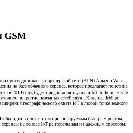
ия GSM
 она присоединилась к партнерской сети (APN) Amazon Web
шения на базе облачного сервиса, которое предлагает поистине
ска в 2019 году, будет предоставлять услуги IoT Iridium вместе
аточное покрытие наземных сетей связи. Клиенты Iridium
сширения географического охвата IoT в любой точке земного
 Чтобы идти в ногу с этим прогнозируемым быстрым ростом,
ои сервисы на основе IoT рентабельным и надежным способом.