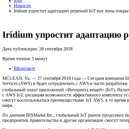
Блог
Новости
Iridium упростит адаптацию решений IoT вне зоны покр
Iridium упростит адаптацию 
Дата публикации: 28 сентября 2018
Время чтения: 5 минут
ВКонтакте
MCLEAN, Va. — 27 сентября 2018 года — Сегодня компания Ir
Services (AWS) и будет сотрудничать с AWS в части разработки
глобальный охват приложений «Интернета вещей» (IoT). Включе
с AWS IoT, расширяя возможности эффективного комплекта услу
смогут воспользоваться преимуществами IoT AWS, в то время
шара.
По данным IHSMarkit Inc., глобальный IoT рынок продолжит б
предприятия, правительства и другие организации смогут тепе