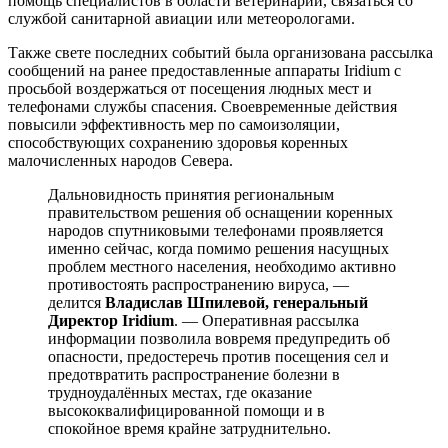
помощь специалистов в области ветеринарии, связаться со
службой санитарной авиации или метеорологами.
Также свете последних событий была организована рассылка
сообщений на ранее предоставленные аппараты Iridium с
просьбой воздержаться от посещения людных мест и
телефонами службы спасения. Своевременные действия
повысили эффективность мер по самоизоляции,
способствующих сохранению здоровья коренных
малочисленных народов Севера.
Дальновидность принятия региональным
правительством решения об оснащении коренных
народов спутниковыми телефонами проявляется
именно сейчас, когда помимо решения насущных
проблем местного населения, необходимо активно
противостоять распространению вируса, —
делится
Владислав Шпилевой, генеральный
Директор Iridium
. — Оперативная рассылка
информации позволила вовремя предупредить об
опасности, предостеречь против посещения сел и
предотвратить распространение болезни в
трудноудалённых местах, где оказание
высококвалифицированной помощи и в
спокойное время крайне затруднительно.