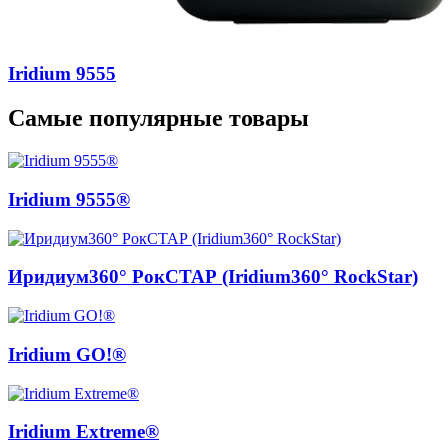
Iridium 9555
Самые популярные товары
Iridium 9555®
Иридиум360° РокСТАР (Iridium360° RockStar)
Iridium GO!®
Iridium Extreme®