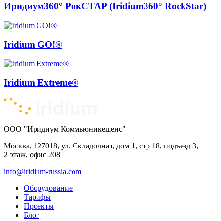
Иридиум360° РокСТАР (Iridium360° RockStar)
Iridium GO!®
Iridium Extreme®
ООО "Иридиум Коммьюникешенс"
Москва, 127018, ул. Складочная, дом 1, стр 18, подъезд 3,
2 этаж, офис 208
info@iridium-russia.com
Оборудование
Тарифы
Проекты
Блог