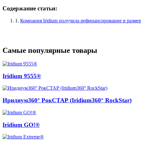
Содержание статьи:
1.
Компания Iridium получила рефинансирование в размер
Самые популярные товары
Iridium 9555®
Иридиум360° РокСТАР (Iridium360° RockStar)
Iridium GO!®