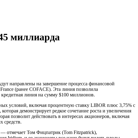
,45 миллиарда
 будут направлены на завершение процесса финансовой
France (ранее COFACE). Эта линия позволила
 кредитная линия на сумму $100 миллионов.
дных условий, включая процентную ставку LIBOR плюс 3,75% с
которая демонстрирует редкое сочетание роста и увеличения
орая позволит действовать в интересах акционеров, включая
х средств.
 — отмечает Том Фицпатрик (Tom Fitzpatrick),
я Iridium, и ее акционеры все чаще будут видеть плоды