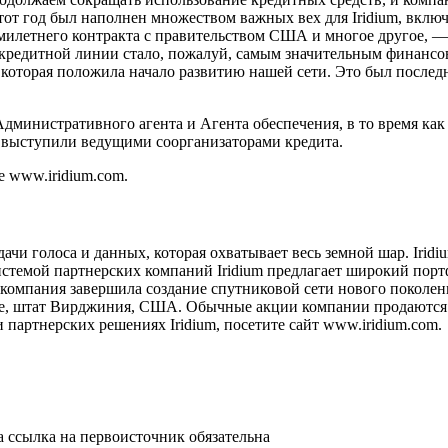
от год был наполнен множеством важных вех для Iridium, вклю
емилетнего контракта с правительством США и многое другое, —
кредитной линии стало, пожалуй, самым значительным финансов
, которая положила начало развитию нашей сети. Это был посл
истративного агента и Агента обеспечения, в то время как Deuts
ale выступили ведущими соорганизаторами кредита.
 www.iridium.com.
ачи голоса и данных, которая охватывает весь земной шар. Irid
системой партнерских компаний Iridium предлагает широкий по
омпания завершила создание спутниковой сети нового поколения
ине, штат Вирджиния, США. Обычные акции компании продаются н
партнерских решениях Iridium, посетите сайт www.iridium.com.
а ссылка на первоисточник обязательна