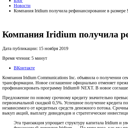
Блог
Новости
Компания Iridium получила рефинансирование в размере 
Компания Iridium получила р
Дата публикации: 15 ноября 2019
Время чтения: 5 минут
ВКонтакте
Компания Iridium Communications Inc. объявила о получении с
трансформации. Новое соглашение официально отменяет прежн
профинансировать программу Iridium® NEXT. В новое соглаше
Предложение по новому срочному кредиту значительно превыси
первоначальной скидкой 0,5%. Успешное получение кредита п
независимого от кредитных средств денежного потока. Срочный
выкуп акций, выплату дивидендов и стратегические инвестиц
Эта транзакция упрощает структуру капитала Iridium и у
финансовый директор Iridium. — По мере того, как мы пр