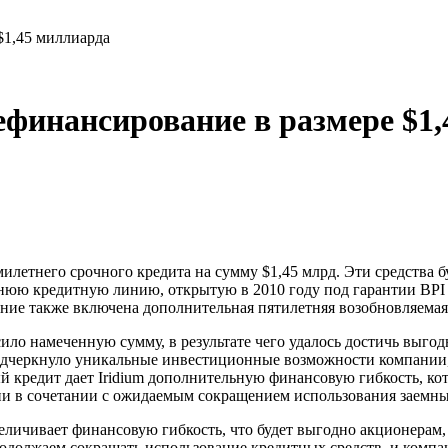
$1,45 миллиарда
ефинансирование в размере $1
емилетнего срочного кредита на сумму $1,45 млрд. Эти средства
юю кредитную линию, открытую в 2010 году под гарантии BPI 
ние также включена дополнительная пятилетняя возобновляемая
ло намеченную сумму, в результате чего удалось достичь выго
одчеркнуло уникальные инвестиционные возможности компании, 
 кредит дает Iridium дополнительную финансовую гибкость, кот
ии в сочетании с ожидаемым сокращением использования заемны
величивает финансовую гибкость, что будет выгодно акционерам,
одолжаем сокращать использование кредитных средств, и компани