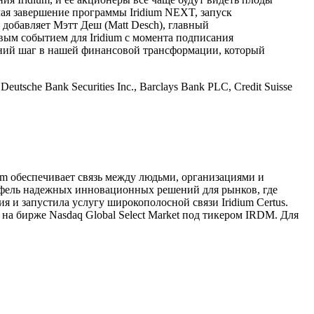
чая завершение программы Iridium NEXT, запуск
 добавляет Мэтт Деш (Matt Desch), главный
ым событием для Iridium с момента подписания
едний шаг в нашей финансовой трансформации, который
che Bank Securities Inc., Barclays Bank PLC, Credit Suisse
ium обеспечивает связь между людьми, организациями и
ртфель надежных инновационных решений для рынков, где
 и запустила услугу широкополосной связи Iridium Certus.
а бирже Nasdaq Global Select Market под тикером IRDM. Для