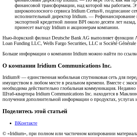
финансовой трансформации, над которой мы работаем. Эт
широкополосного сервиса Iridium Certus®, подписание с
исполнительный директор Iridium. — Рефинансирование 
экспортной кредитной линии BPI около десяти лет назад
принесет выгоду Iridium и акционерам компании.
Нью-йоркский филиал Deutsche Bank AG выполняет функции Админ
Loan Funding LLC, Wells Fargo Securities, LLC и Société Génér
Больше информации о компании Iridium можно найти по ссылке
О компании Iridium Communications Inc.
Iridium® — единственная мобильная спутниковая сеть для перед
имуществом в любом месте в реальном времени. Вместе с эко
необходима действительно глобальная коммуникация. Недавно к
Штаб-квартира Iridium Communications Inc. находится в Макл
получения дополнительной информации о продуктах, услугах и 
Поделитесь этой статьей
ВКонтакте
© «Iridium», при полном или частичном копировании материал