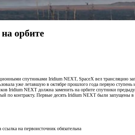
 на орбите
ационными спутниками Iridium NEXT, SpaceX вел трансляцию зап
зовала уже летавшую в октябре прошлого года первую ступень и н
ков Iridium NEXT должна заменить на орбите спутники предыдущ
ый по контракту. Первые десять Iridium NEXT были запущены в 
а ссылка на первоисточник обязательна