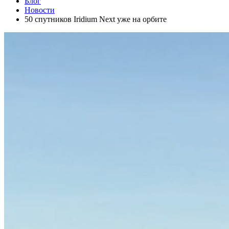
Блог
Новости
50 спутников Iridium Next уже на орбите