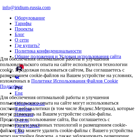
info@iridium-russia.com
Оборудование
Тарифы
Проекты
Блог
О сети
Где купить?
Политика конфиденциальности
Общие положения и Условия использования сайта
Для обеспечения оптимальной работы и улучшения
пользовательского опыта на сайте используются технологии
cookie. Продолжая пользоваться сайтом, Вы соглашаетесь с
размещением cookie-файлов на Вашем устройстве на условиях,
изложенных в
Политике Использования Файлов Cookie
Подробнее
Рус
Eng
Для обеспечения оптимальной работы и улучшения
пользовательского опыта на сайте могут использоваться
Оборудование
системы веб-аналитики (в том числе Яндекс.Метрика), которые
Тарифы
могут размещать на Вашем устройстве cookie-файлы.
Проекты
Продолжая использование сайта, Вы соглашаетесь с
О сети
применением указанных технологий и размещением cookie-
Где купить?
файлов. Вы можете удалить cookie-файлы с Вашего устройства
FAQ
через настройки браузера, а также заблокировать размещение