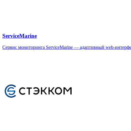
ServiceMarine
Сервис мониторинга ServiceMarine — адаптивный web-интерфе