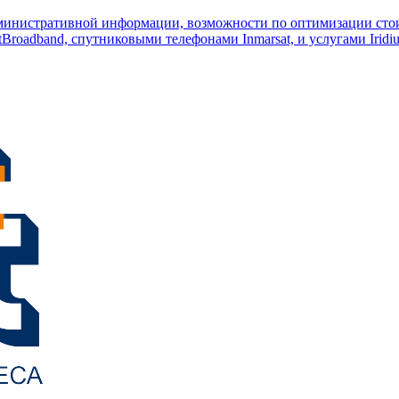
министративной информации, возможности по оптимизации стои
Broadband, спутниковыми телефонами Inmarsat, и услугами Iridi