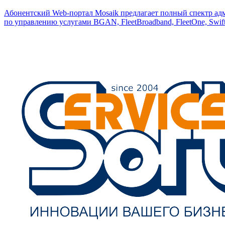
Абонентский Web-портал Mosaik предлагает полный спектр ад
по управлению услугами BGAN, FleetBroadband, FleetOne, Swift