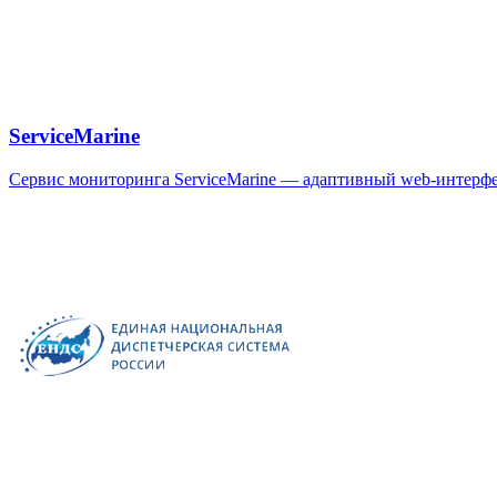
ServiceMarine
Сервис мониторинга ServiceMarine — адаптивный web-интерфе