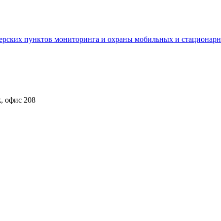
ерских пунктов мониторинга и охраны мобильных и стационарны
ж, офис 208