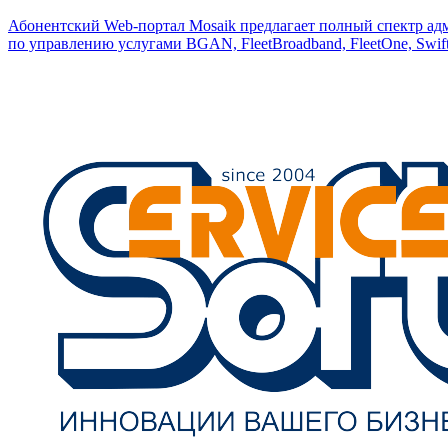
Абонентский Web-портал Mosaik предлагает полный спектр ад
по управлению услугами BGAN, FleetBroadband, FleetOne, Swift