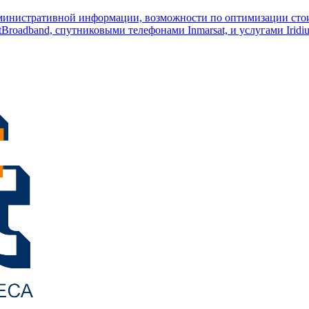
министративной информации, возможности по оптимизации стои
Broadband, спутниковыми телефонами Inmarsat, и услугами Iridi