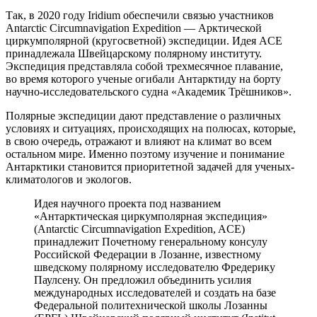
Так, в 2020 году Iridium обеспечили связью участников
Antarctic Circumnavigation Expedition — Арктической
циркумполярной (кругосветной) экспедиции. Идея ACE
принадлежала Швейцарскому полярному институту.
Экспедиция представляла собой трехмесячное плавание,
во время которого ученые огибали Антарктиду на борту
научно-исследовательского судна «Академик Трёшников».
Полярные экспедиции дают представление о различных
условиях и ситуациях, происходящих на полюсах, которые,
в свою очередь, отражают и влияют на климат во всем
остальном мире. Именно поэтому изучение и понимание
Антарктики становится приоритетной задачей для ученых-
климатологов и экологов.
Идея научного проекта под названием
«Антарктическая циркумполярная экспедиция»
(Antarctic Circumnavigation Expedition, ACE)
принадлежит Почетному генеральному консулу
Российской Федерации в Лозанне, известному
шведскому полярному исследователю Фредерику
Паулсену. Он предложил объединить усилия
международных исследователей и создать на базе
Федеральной политехнической школы Лозанны