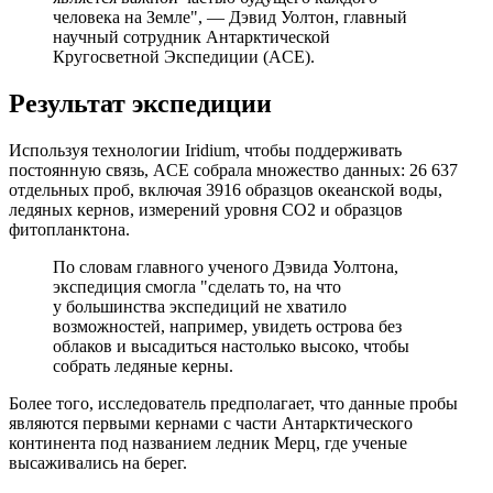
человека на Земле", — Дэвид Уолтон, главный
научный сотрудник Антарктической
Кругосветной Экспедиции (ACE).
Результат экспедиции
Используя технологии Iridium, чтобы поддерживать
постоянную связь, ACE собрала множество данных: 26 637
отдельных проб, включая 3916 образцов океанской воды,
ледяных кернов, измерений уровня CO2 и образцов
фитопланктона.
По словам главного ученого Дэвида Уолтона,
экспедиция смогла "сделать то, на что
у большинства экспедиций не хватило
возможностей, например, увидеть острова без
облаков и высадиться настолько высоко, чтобы
собрать ледяные керны.
Более того, исследователь предполагает, что данные пробы
являются первыми кернами с части Антарктического
континента под названием ледник Мерц, где ученые
высаживались на берег.