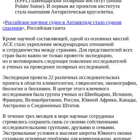
(EPFL) Швейцарский полярный институт (Institut
Polaire Suisse). И первым же проектом института
стала нынешняя Антарктическая кругосветка.
«
Российское научное судно в Антарктиде стало судном
спасения
», Российская газета
Кроме научной составляющей, одной из основных миссий
ACE стало укрепление международных отношений
и сотрудничества между странами. Для представителей всех
стран было важно не только провести экспедицию,
но и мотивировать следующее поколение исследователей
и ученых на проведение полярных исследований.
Экспедиция провела 22 различных исследовательских
проекта в области климатологии, гляциологии, океанографии,
биологии и биохимии. В центре этого ключевого
исследования была группа ученых из Швейцарии, Испании,
Франции, Великобритании, России, Южной Африки, Канады,
Австралии и Соединенных Штатов.
В течение трех месяцев в море научные сотрудники
стремились сохранить связь со своими собственными
исследовательскими группами, друзьями и семьями.
Экстремальные условия и высокие широты Южного океана
создавали огромные проблемы для коммуникации, которые