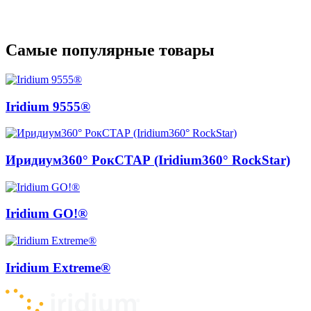
Самые популярные товары
Iridium 9555®
Иридиум360° РокСТАР (Iridium360° RockStar)
Iridium GO!®
Iridium Extreme®