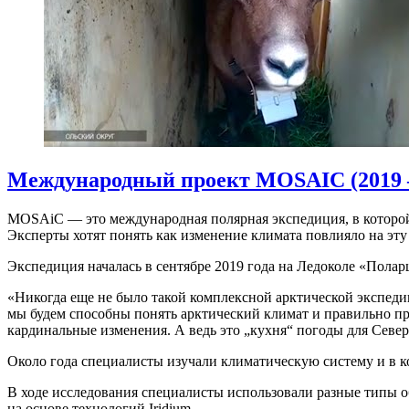
Международный проект MOSAIC (2019 
MOSAiC — это международная полярная экспедиция, в которой
Эксперты хотят понять как изменение климата повлияло на эту
Экспедиция началась в сентябре 2019 года на Ледоколе «Пола
«Никогда еще не было такой комплексной арктической экспед
мы будем способны понять арктический климат и правильно пр
кардинальные изменения. А ведь это „кухня“ погоды для Сев
Около года специалисты изучали климатическую систему и в к
В ходе исследования специалисты использовали разные типы о
на основе технологий Iridium.