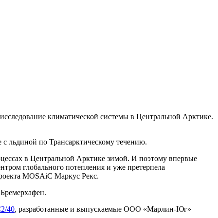
исследование климатической системы в Центральной Арктике.
е с льдиной по Трансарктическому течению.
цессах в Центральной Арктике зимой. И поэтому впервые
ентром глобального потепления и уже претерпела
роекта MOSAiC Маркус Рекс.
 Бремерхафен.
C2/40
, разработанные и выпускаемые ООО «Марлин-Юг»