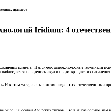
твенных примера
нологий Iridium: 4 отечестве
сохранения планеты. Например, широкополосные терминалы испо
х наблюдают за поведением акул и предотвращают их нападения 
ь. И в этом материале мы хотим поделиться отечественными при
было 550 особей Амурских тигров. Это в 20 раз больше, чем в 1