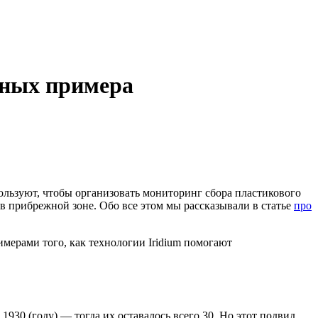
нных примера
льзуют, чтобы организовать мониторинг сбора пластикового
в прибрежной зоне. Обо все этом мы рассказывали в статье
про
мерами того, как технологии Iridium помогают
930 (году) — тогда их оставалось всего 30. Но этот подвид