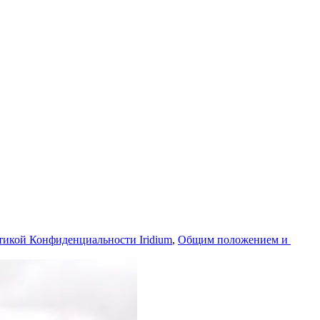
икой Конфи­денци­альности Iridium
,
Общим положением и