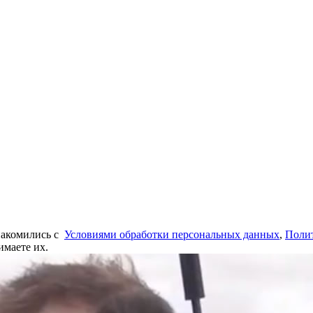
знакомились c
Условиями обработки персо­нальных данных
,
Полит
имаете их.