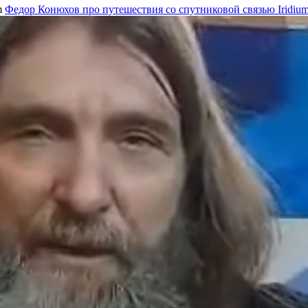
m
Федор Конюхов про путешествия со спутниковой связью Iridiu