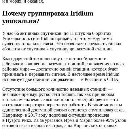
и в морях, и океанах.
Почему группировка Iridium
уникальна?
У нас 66 активных спутников: по 11 штук на 6 орбитах.
Уникальность сети Iridium придаёт, то, что между ними
существуют каналы связи. Это позволяет передавать сигнал
абонента от спутника к спутнику до наземной станции.
Благодаря этой технологии у нас нет необходимости
в большом количестве наземных станций сопряжения во всех
районах мира — достаточно одной станции, которая будет
принимать и передавать сигнал. В настоящее время Iridium
использует две станции сопряжения — в России и в США.
Отсутствие большого количество наземных станций —
значимое преимущество сети Iridium, так как при любом
катаклизме наземные вышки просто смоет, оборвутся сети
и сотовые операторы перестанут работать. В такие моменты
единственной доступной связью останется спутниковая связь.
Например, в 2017 году подобная ситуация произошла
в Пуэрто-Рико. Из-за ураганов Ирма и Мария более 95% узлов
сотовой связи вышли из строя, а на Виргинских островах